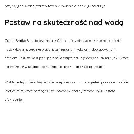
przynęty do swoich potrzeb, techniki łowienia oraz aktywności ryb.
Postaw na skuteczność nad wodą
Gumy Bratko Baits to przynęty, które realnie zwiększają szanse na kontakt z
rybą – dzięki naturalnej pracy, przemyślanym kolorom i dopracowanym
detalom. Jeśli szukasz jednych z najlepszych przynęt dostępnych na rynku, które
sprawdzą się w każdych warunkach, to będzie bardzo dobry wybór.
W sklepie Rękodzieło Wędkarskie znajdziesz starannie wyselekcjonowane modele
Bratko Baits, które pomogą Ci zbudować skuteczny zestaw i łowić jeszcze
efektywniej.