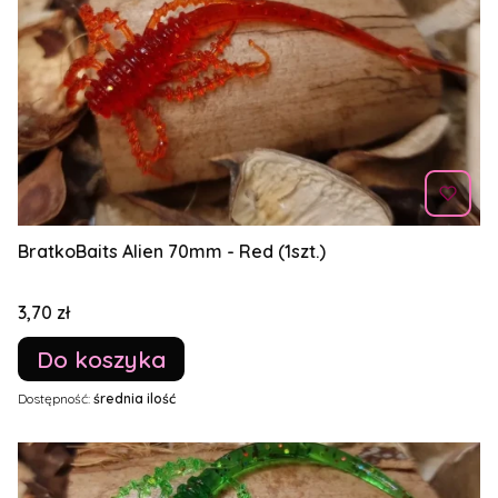
BratkoBaits Alien 70mm - Red (1szt.)
Cena
3,70 zł
Do koszyka
Dostępność:
średnia ilość