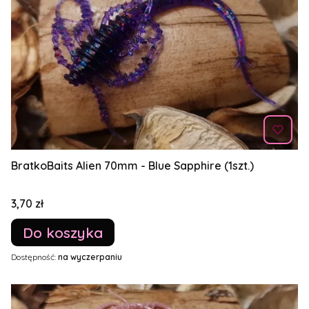
BratkoBaits Alien 70mm - Blue Sapphire (1szt.)
Cena
3,70 zł
Do koszyka
Dostępność:
na wyczerpaniu