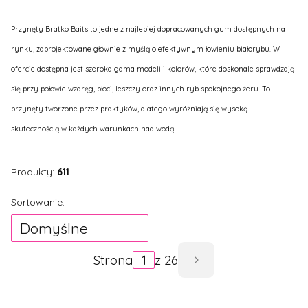
Przynęty Bratko Baits to jedne z najlepiej dopracowanych gum dostępnych na
rynku, zaprojektowane głównie z myślą o efektywnym łowieniu białorybu. W
ofercie dostępna jest szeroka gama modeli i kolorów, które doskonale sprawdzają
się przy połowie wzdręg, płoci, leszczy oraz innych ryb spokojnego żeru. To
przynęty tworzone przez praktyków, dlatego wyróżniają się wysoką
skutecznością w każdych warunkach nad wodą.
Produkty:
611
Lista produktów
Sortowanie:
Domyślne
Strona
z 26
Następne produ