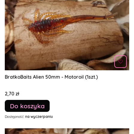
BratkoBaits Alien 50mm - Motoroil (1szt.)
Cena
2,70 zł
Do koszyka
Dostępność:
na wyczerpaniu