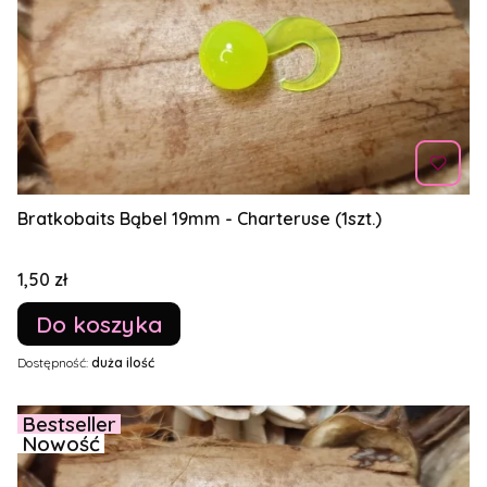
Bratkobaits Bąbel 19mm - Charteruse (1szt.)
Cena
1,50 zł
Do koszyka
Dostępność:
duża ilość
Bestseller
Nowość