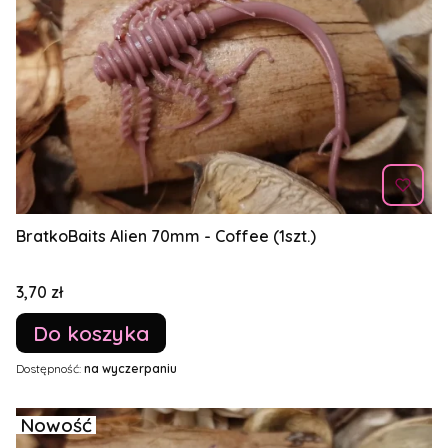
BratkoBaits Alien 70mm - Coffee (1szt.)
Cena
3,70 zł
Do koszyka
Dostępność:
na wyczerpaniu
Nowość