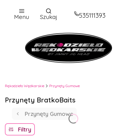
Otwórz wyszukiwarkę
535111393
Menu
Szukaj
Rękodzieło Wędkarskie
Przynęty Gumowe
Przynęty BratkoBaits
Przynęty Gumowe
Filtry