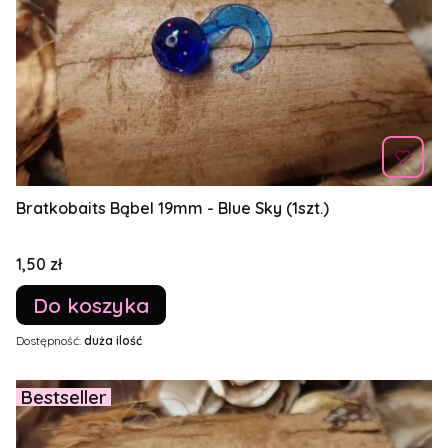
Bratkobaits Bąbel 19mm - Blue Sky (1szt.)
Cena
1,50 zł
Do koszyka
Dostępność:
duża ilość
Bestseller