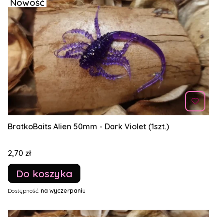
Nowość
BratkoBaits Alien 50mm - Dark Violet (1szt.)
Cena
2,70 zł
Do koszyka
Dostępność:
na wyczerpaniu