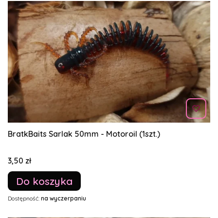
BratkBaits Sarlak 50mm - Motoroil (1szt.)
Cena
3,50 zł
Do koszyka
Dostępność:
na wyczerpaniu