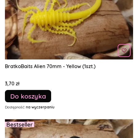
BratkoBaits Alien 70mm - Yellow (1szt.)
Cena
3,70 zł
Do koszyka
Dostępność:
na wyczerpaniu
Bestseller