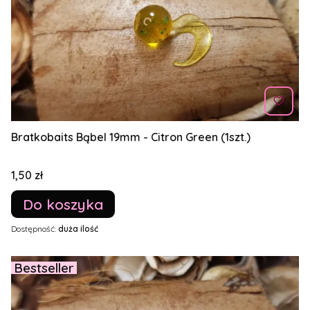
Bratkobaits Bąbel 19mm - Citron Green (1szt.)
Cena
1,50 zł
Do koszyka
Dostępność:
duża ilość
Bestseller