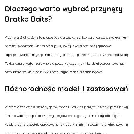
Dlaczego warto wybrać przynęty
Bratko Baits?
Przynęty Bratko Baits to propozycja dla wędkarzy, którzy chcą łowić skuteczniej i
bardziej świadomie. Marka oferuje wysokiej jakości przynęty gumowe,
zaprojektowane z myślą o naturalnej prezentacji i realnej skuteczności nad wodą.
To doskonały wybór zarówno dla początkujących, jak i bardziej zaawansowanych
osób, które stawiają na lekkie i precyzyjne techniki spinningowe.
Różnorodność modeli i zastosowań
W ofercie znajdziesz szeroką gamę modeli – od klasycznych jaskółek, przez larwy
i mikro wabiki, aż po bardziej wyspecjalizowane gumy do metody ultralight.
Każda przynęta została opracowana tak, aby wiernie imitować naturalny pokarm
ryb, co przekłada się na większą liczbę brań i skuteczniejsze łowienie.