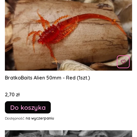
BratkoBaits Alien 50mm - Red (1szt.)
Cena
2,70 zł
Do koszyka
Dostępność:
na wyczerpaniu