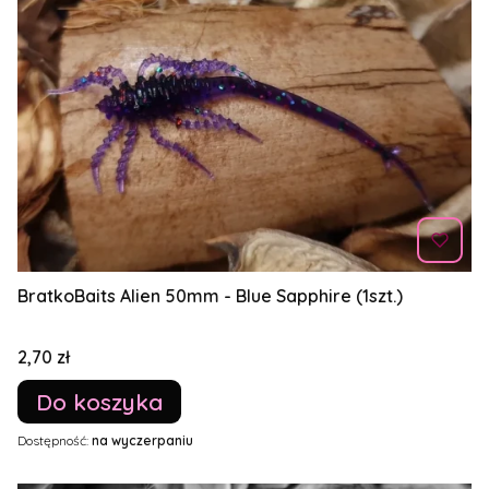
BratkoBaits Alien 50mm - Blue Sapphire (1szt.)
Cena
2,70 zł
Do koszyka
Dostępność:
na wyczerpaniu