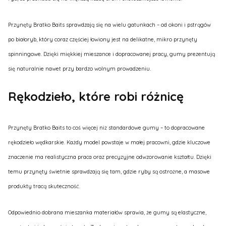
Przynęty Bratko Baits sprawdzają się na wielu gatunkach – od okoni i pstrągów
po białoryb, który coraz częściej łowiony jest na delikatne, mikro przynęty
spinningowe. Dzięki miękkiej mieszance i dopracowanej pracy, gumy prezentują
się naturalnie nawet przy bardzo wolnym prowadzeniu.
Rękodzieło, które robi różnicę
Przynęty Bratko Baits to coś więcej niż standardowe gumy – to dopracowane
rękodzieło wędkarskie. Każdy model powstaje w małej pracowni, gdzie kluczowe
znaczenie ma realistyczna praca oraz precyzyjne odwzorowanie kształtu. Dzięki
temu przynęty świetnie sprawdzają się tam, gdzie ryby są ostrożne, a masowe
produkty tracą skuteczność.
Odpowiednio dobrana mieszanka materiałów sprawia, że gumy są elastyczne,