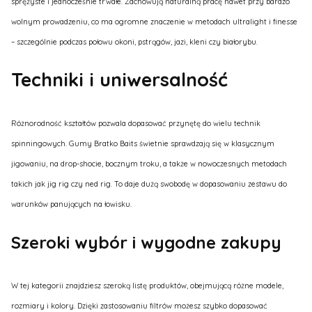
sprężyste i jednocześnie trwałe. Zachowują naturalną pracę nawet przy bardzo
wolnym prowadzeniu, co ma ogromne znaczenie w metodach ultralight i finesse
– szczególnie podczas połowu okoni, pstrągów, jazi, kleni czy białorybu.
Techniki i uniwersalność
Różnorodność kształtów pozwala dopasować przynętę do wielu technik
spinningowych. Gumy Bratko Baits świetnie sprawdzają się w klasycznym
jigowaniu, na drop-shocie, bocznym troku, a także w nowoczesnych metodach
takich jak jig rig czy ned rig. To daje dużą swobodę w dopasowaniu zestawu do
warunków panujących na łowisku.
Szeroki wybór i wygodne zakupy
W tej kategorii znajdziesz szeroką listę produktów, obejmującą różne modele,
rozmiary i kolory. Dzięki zastosowaniu filtrów możesz szybko dopasować