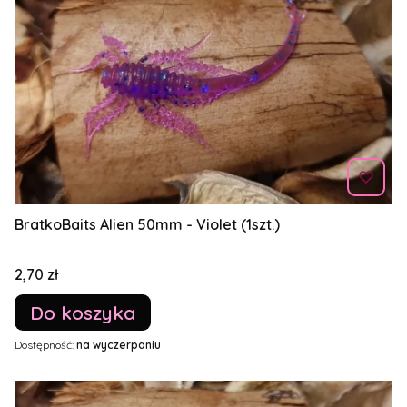
BratkoBaits Alien 50mm - Violet (1szt.)
Cena
2,70 zł
Do koszyka
Dostępność:
na wyczerpaniu