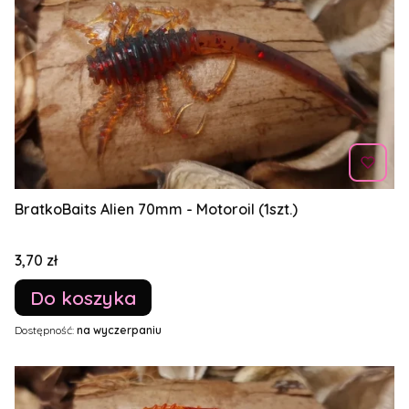
BratkoBaits Alien 70mm - Motoroil (1szt.)
Cena
3,70 zł
Do koszyka
Dostępność:
na wyczerpaniu