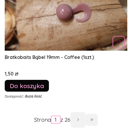
Bratkobaits Bąbel 19mm - Coffee (1szt.)
Cena
1,50 zł
Do koszyka
Dostępność:
duża ilość
Strona
z 26
Przejdź do os