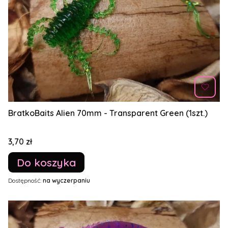
BratkoBaits Alien 70mm - Transparent Green (1szt.)
Cena
3,70 zł
Do koszyka
Dostępność:
na wyczerpaniu