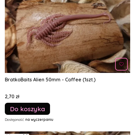
BratkoBaits Alien 50mm - Coffee (1szt.)
Cena
2,70 zł
Do koszyka
Dostępność:
na wyczerpaniu