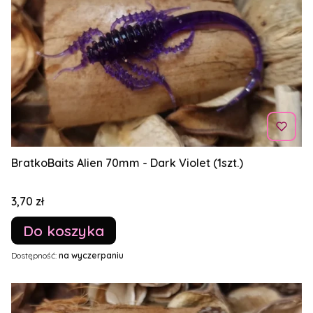
BratkoBaits Alien 70mm - Dark Violet (1szt.)
Cena
3,70 zł
Do koszyka
Dostępność:
na wyczerpaniu