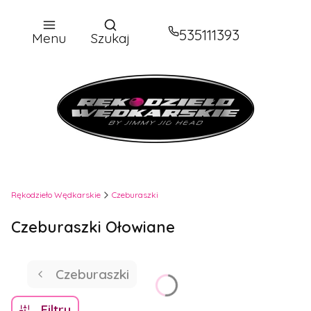
Otwórz wyszukiwarkę
535111393
Menu
Szukaj
Rękodzieło Wędkarskie
Czeburaszki
Czeburaszki Ołowiane
Czeburaszki
Filtry