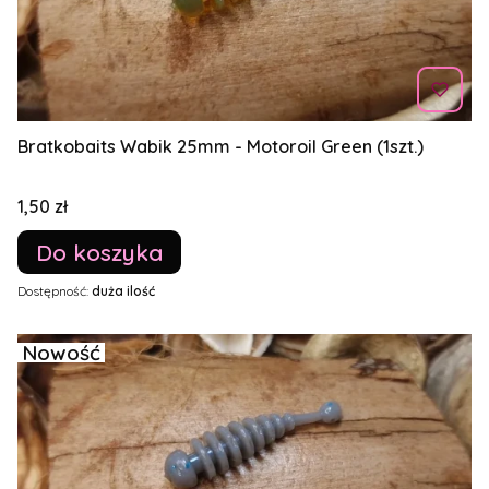
Bratkobaits Wabik 25mm - Motoroil Green (1szt.)
Cena
1,50 zł
Do koszyka
Dostępność:
duża ilość
Nowość