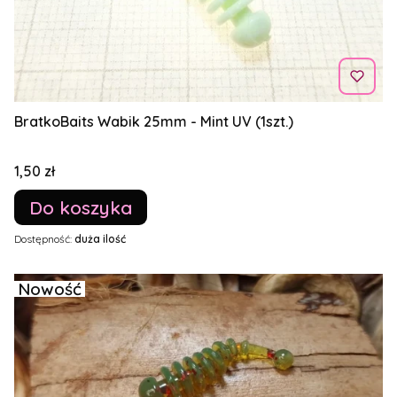
BratkoBaits Wabik 25mm - Mint UV (1szt.)
Cena
1,50 zł
Do koszyka
Dostępność:
duża ilość
Nowość