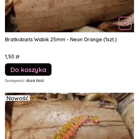
Bratkobaits Wabik 25mm - Neon Orange (1szt.)
Cena
1,50 zł
Do koszyka
Dostępność:
duża ilość
Nowość