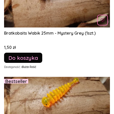
Bratkobaits Wabik 25mm - Mystery Grey (1szt.)
Cena
1,50 zł
Do koszyka
Dostępność:
duża ilość
Bestseller