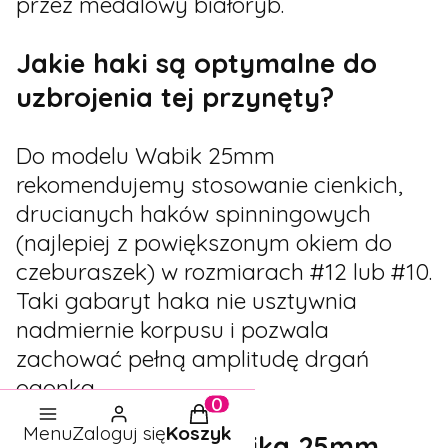
przez medalowy białoryb.
Jakie haki są optymalne do
uzbrojenia tej przynęty?
Do modelu Wabik 25mm
rekomendujemy stosowanie cienkich,
drucianych haków spinningowych
(najlepiej z powiększonym okiem do
czeburaszek) w rozmiarach #12 lub #10.
Taki gabaryt haka nie usztywnia
nadmiernie korpusu i pozwala
zachować pełną amplitudę drgań
ogonka.
Produkty w koszyku: 0. Zo
Menu
Zaloguj się
Koszyk
Czy materiał Wabika 25mm