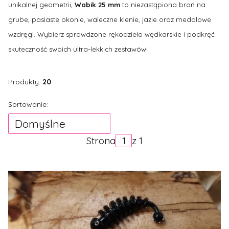
unikalnej geometrii,
Wabik 25 mm
to niezastąpiona broń na
grube, pasiaste okonie, waleczne klenie, jazie oraz medalowe
wzdręgi. Wybierz sprawdzone rękodzieło wędkarskie i podkręć
skuteczność swoich ultra-lekkich zestawów!
Produkty:
20
Lista produktów
Sortowanie:
Domyślne
Strona
z 1