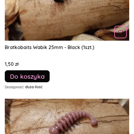
Bratkobaits Wabik 25mm - Black (1szt.)
Cena
1,50 zł
Do koszyka
Dostępność:
duża ilość