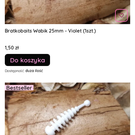
Bratkobaits Wabik 25mm - Violet (1szt.)
Cena
1,50 zł
Do koszyka
Dostępność:
duża ilość
Bestseller