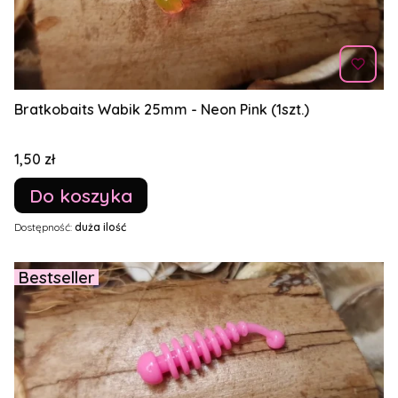
Bratkobaits Wabik 25mm - Neon Pink (1szt.)
Cena
1,50 zł
Do koszyka
Dostępność:
duża ilość
Bestseller