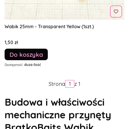
Wabik 25mm - Transparent Yellow (1szt.)
Cena
1,50 zł
Do koszyka
Dostępność:
duża ilość
Strona
z 1
Budowa i właściwości
mechaniczne przynęty
BratkoBaits Wabik