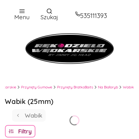
Otwórz wyszukiwarkę
535111393
Menu
Szukaj
ędkarskie
Przynęty Gumowe
Przynęty BratkoBaits
Na Białoryb
Wabik
Wabik (25mm)
Wabik
Filtry