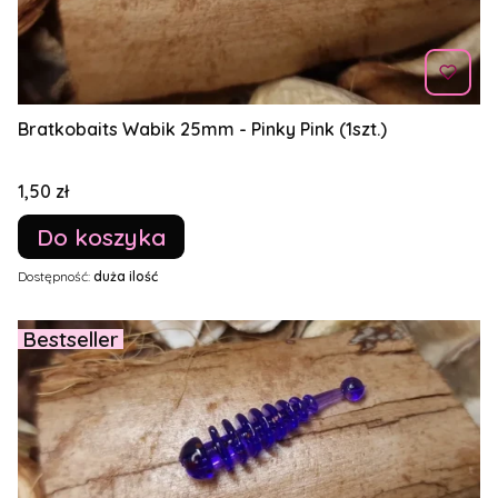
Bratkobaits Wabik 25mm - Pinky Pink (1szt.)
Cena
1,50 zł
Do koszyka
Dostępność:
duża ilość
Bestseller