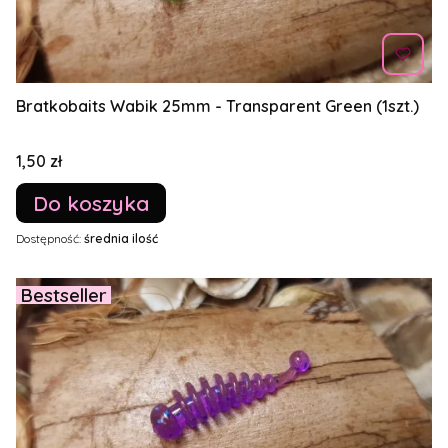
Bratkobaits Wabik 25mm - Transparent Green (1szt.)
Cena
1,50 zł
Do koszyka
Dostępność:
średnia ilość
Bestseller