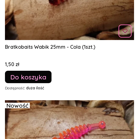
Bratkobaits Wabik 25mm - Cola (1szt.)
Cena
1,50 zł
Do koszyka
Dostępność:
duża ilość
Nowość