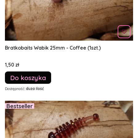
Bratkobaits Wabik 25mm - Coffee (1szt.)
Cena
1,50 zł
Do koszyka
Dostępność:
duża ilość
Bestseller