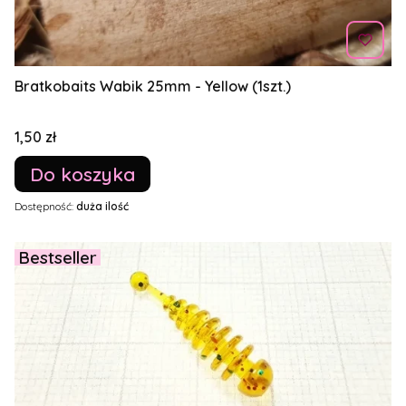
Bratkobaits Wabik 25mm - Yellow (1szt.)
Cena
1,50 zł
Do koszyka
Dostępność:
duża ilość
Bestseller