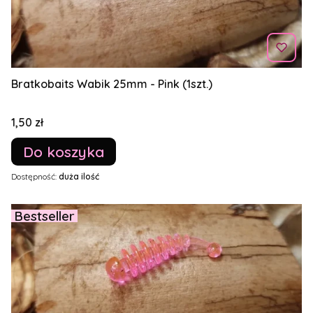
Bratkobaits Wabik 25mm - Pink (1szt.)
Cena
1,50 zł
Do koszyka
Dostępność:
duża ilość
Bestseller