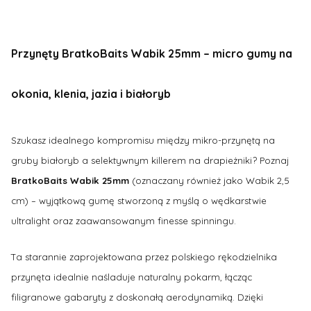
Przynęty BratkoBaits Wabik 25mm – micro gumy na
okonia, klenia, jazia i białoryb
Szukasz idealnego kompromisu między mikro-przynętą na
gruby białoryb a selektywnym killerem na drapieżniki? Poznaj
BratkoBaits Wabik 25mm
(oznaczany również jako Wabik 2,5
cm) – wyjątkową gumę stworzoną z myślą o wędkarstwie
ultralight oraz zaawansowanym finesse spinningu.
Ta starannie zaprojektowana przez polskiego rękodzielnika
przynęta idealnie naśladuje naturalny pokarm, łącząc
filigranowe gabaryty z doskonałą aerodynamiką. Dzięki