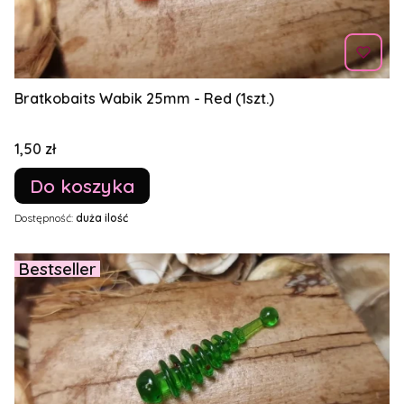
Bratkobaits Wabik 25mm - Red (1szt.)
Cena
1,50 zł
Do koszyka
Dostępność:
duża ilość
Bestseller