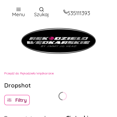
Otwórz wyszukiwarkę
535111393
Menu
Szukaj
Przejdź do:
Rękodzieło Wędkarskie
Dropshot
Filtry