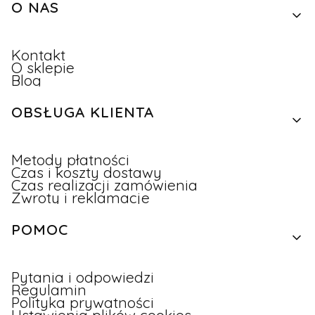
Linki w stopce
O NAS
Kontakt
O sklepie
Blog
OBSŁUGA KLIENTA
Metody płatności
Czas i koszty dostawy
Czas realizacji zamówienia
Zwroty i reklamacje
POMOC
Pytania i odpowiedzi
Regulamin
Polityka prywatności