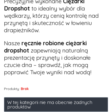
Precyzyjnie wykonane
Ciężarki
Dropshot
to idealny wybór dla
wędkarzy, którzy cenią kontrolę nad
przynętą i skuteczność w łowieniu
drapieżników.
Nasze
ręcznie robione ciężarki
dropshot
zapewniają naturalną
prezentację przynęty i doskonałe
czucie dna – sprawdź, jak mogą
poprawić Twoje wyniki nad wodą!
Produkty:
Brak
Lista produktów
W tej kategorii nie ma obecnie żadnych
produktów