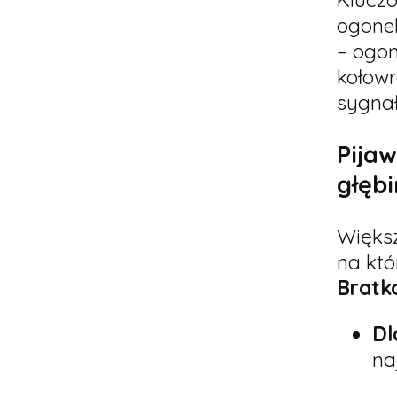
ogonek
– ogon
kołowr
sygna
Pija
głębi
Większ
na któ
Bratk
Dl
na