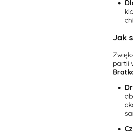
Dl
kl
ch
Jak 
Zwięk
partii
Bratk
Dr
ab
ok
sa
Cz