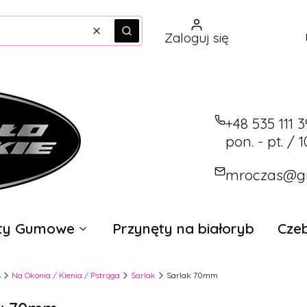
Wyczyść
Szukaj
Zaloguj się
+48 535 111 
pon. - pt. / 1
mroczas@g
ęty Gumowe
Przynęty na białoryb
Czeb
s
Na Okonia / Klenia / Pstrąga
Sarlak
Sarlak 70mm