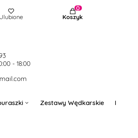
Produkty w koszyku: 0.
Ulubione
Koszyk
393
0:00 - 18:00
mail.com
uraszki
Zestawy Wędkarskie
Przynęt