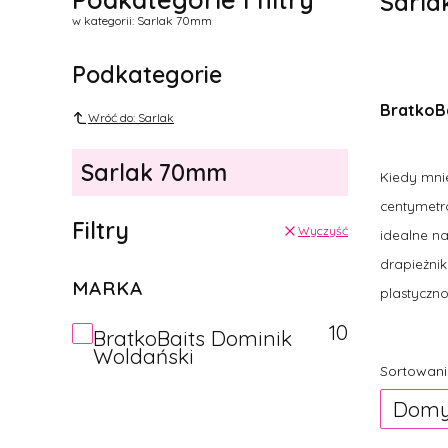
Sarl
w kategorii: Sarlak 70mm
Podkategorie
BratkoBa
Wróć do: Sarlak
Sarlak 70mm
Kiedy mnie
centymetro
Filtry
Wyczyść
idealne na
drapieżni
MARKA
plastyczno
10
Marka
BratkoBaits Dominik
Woldański
Lista 
Sortowani
Domy