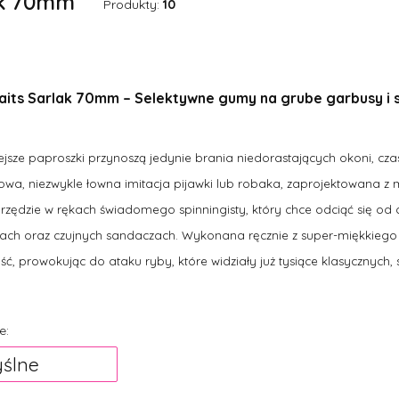
ak 70mm
Produkty:
10
its Sarlak 70mm – Selektywne gumy na grube garbusy i
jsze paproszki przynoszą jedynie brania niedorastających okoni, cz
wa, niezwykle łowna imitacja pijawki lub robaka, zaprojektowana z 
rzędzie w rękach świadomego spinningisty, który chce odciąć się od 
kach oraz czujnych sandaczach. Wykonana ręcznie z super-miękkie
ść, prowokując do ataku ryby, które widziały już tysiące klasycznych,
produktów
e:
ślne