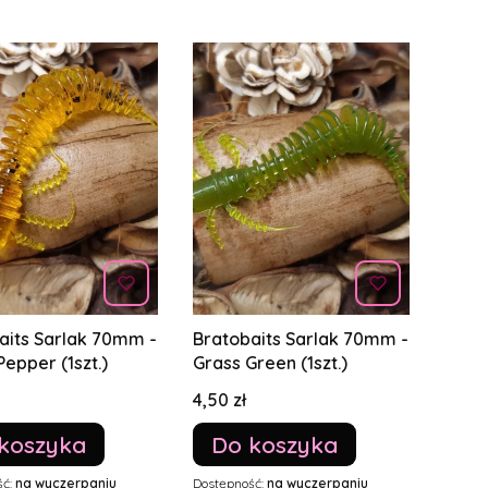
aits Sarlak 70mm -
Bratobaits Sarlak 70mm -
Pepper (1szt.)
Grass Green (1szt.)
Cena
4,50 zł
koszyka
Do koszyka
ść:
na wyczerpaniu
Dostępność:
na wyczerpaniu