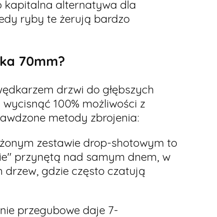
 kapitalna alternatywa dla
edy ryby te żerują bardzo
laka 70mm?
wędkarzem drzwi do głębszych
by wycisnąć 100% możliwości z
rawdzone metody zbrojenia:
ążonym zestawie drop-shotowym to
anie" przynętą nad samym dnem, w
 drzew, gdzie często czatują
nie przegubowe daje 7-