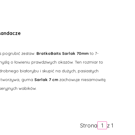
 sandacze
as pogrubić zestaw.
BratkoBaits Sarlak 70mm
to 7-
myślą o łowieniu prawdziwych okazów. Ten rozmiar to
drobnego białorybu i skupić na dużych, pasiastych
go tworzywa, guma
Sarlak 7 cm
zachowuje niesamowitą
 seryjnych wabików.
Strona
z 1