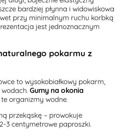
szcze bardziej płynna i widowiskowa
nawet przy minimalnym ruchu korbką
prezentacja jest jednoznacznym
 naturalnego pokarmu z
gowce to wysokobiałkowy pokarm,
h wodach.
Gumy na okonia
 te organizmy wodne.
lną przekąskę – prowokuje
 2-3 centymetrowe paproszki.