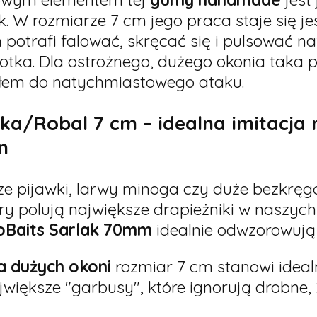
. W rozmiarze 7 cm jego praca staje się je
 potrafi falować, skręcać się i pulsować 
otka. Dla ostrożnego, dużego okonia taka 
łem do natychmiastowego ataku.
wka/Robal 7 cm – idealna imitacja
n
e pijawki, larwy minoga czy duże bezkrę
ry polują największe drapieżniki w naszyc
oBaits Sarlak 70mm
idealnie odwzorowują
a dużych okoni
rozmiar 7 cm stanowi idea
jwiększe "garbusy", które ignorują drobne,