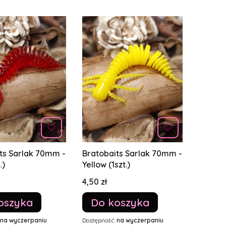
ts Sarlak 70mm -
Bratobaits Sarlak 70mm -
.)
Yellow (1szt.)
Cena
4,50 zł
oszyka
Do koszyka
na wyczerpaniu
Dostępność:
na wyczerpaniu