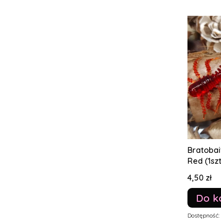
Bratobai
Red (1szt
Cena
4,50 zł
Do k
Dostępność: