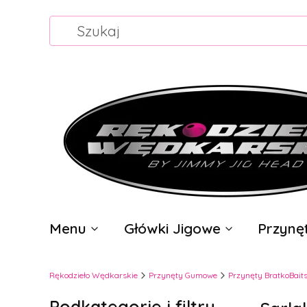
Menu
Główki Jigowe
Przyn
Rękodzieło Wędkarskie
Przynęty Gumowe
Przynęty BratkoBait
Podkategorie i filtry