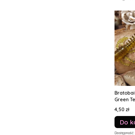
Bratobai
Green Tea
Cena
4,50 zł
Do k
Dostępność: