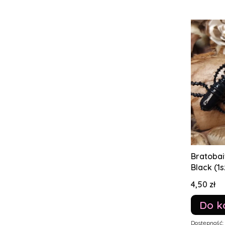
Bratobai
Black (1s
Cena
4,50 zł
Do k
Dostępność: