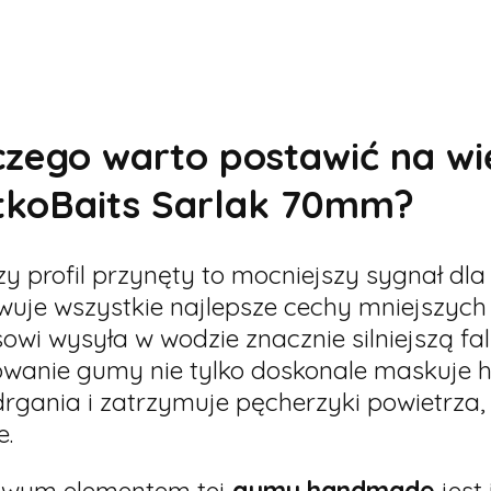
czego warto postawić na wi
tkoBaits Sarlak 70mm?
y profil przynęty to mocniejszy sygnał dla
uje wszystkie najlepsze cechy mniejszych
owi wysyła w wodzie znacznie silniejszą fa
wanie gumy nie tylko doskonale maskuje h
rgania i zatrzymuje pęcherzyki powietrza,
e.
owym elementem tej
gumy handmade
jest 