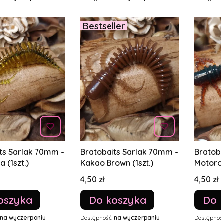
Bestseller
ts Sarlak 70mm -
Bratobaits Sarlak 70mm -
Bratob
 (1szt.)
Kakao Brown (1szt.)
Motoroi
Cena
Cena
4,50 zł
4,50 zł
oszyka
Do koszyka
Do 
na wyczerpaniu
Dostępność:
na wyczerpaniu
Dostępno