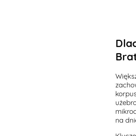
Dla
Bra
Większ
zachow
korpus
użebro
mikrod
na dni
Klucz