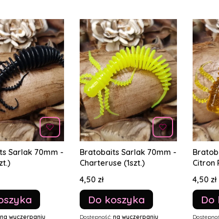
ts Sarlak 70mm -
Bratobaits Sarlak 70mm -
Bratob
zt.)
Charteruse (1szt.)
Citron 
Cena
Cena
4,50 zł
4,50 zł
oszyka
Do koszyka
Do 
na wyczerpaniu
Dostępność:
na wyczerpaniu
Dostępno