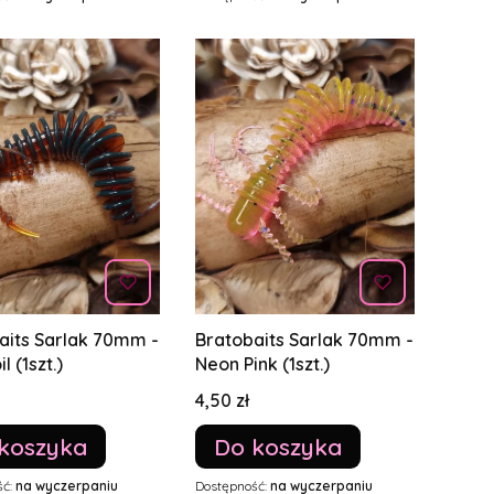
aits Sarlak 70mm -
Bratobaits Sarlak 70mm -
l (1szt.)
Neon Pink (1szt.)
Cena
4,50 zł
koszyka
Do koszyka
ść:
na wyczerpaniu
Dostępność:
na wyczerpaniu