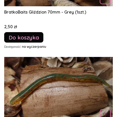
BratkoBaits Gliździon 70mm - Grey (1szt.)
Cena
2,50 zł
Do koszyka
Dostępność:
na wyczerpaniu