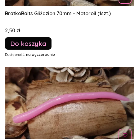
BratkoBaits Gliździon 70mm - Motoroil (1szt.)
Cena
2,50 zł
Do koszyka
Dostępność:
na wyczerpaniu