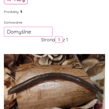
Produkty:
5
Lista produktów
Sortowanie:
Domyślne
Strona
z 1