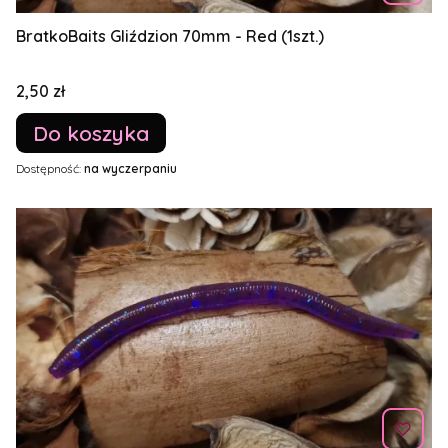
BratkoBaits Gliździon 70mm - Red (1szt.)
Cena
2,50 zł
Do koszyka
Dostępność:
na wyczerpaniu