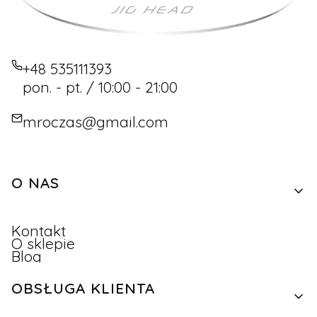
+48 535111393
pon. - pt. / 10:00 - 21:00
mroczas@gmail.com
Linki w stopce
O NAS
Kontakt
O sklepie
Blog
OBSŁUGA KLIENTA