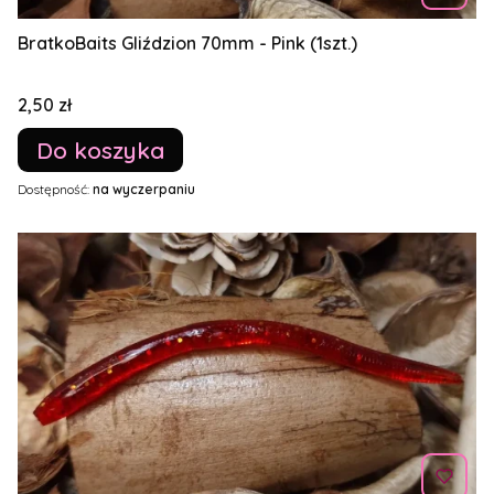
BratkoBaits Gliździon 70mm - Pink (1szt.)
Cena
2,50 zł
Do koszyka
Dostępność:
na wyczerpaniu