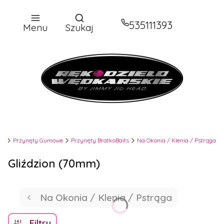
Otwórz wyszukiwarkę
535111393
Menu
Szukaj
ie
Przynęty Gumowe
Przynęty BratkoBaits
Na Okonia / Klenia / Pstrąga
Gliździon (70mm)
Na Okonia / Klenia / Pstrąga
Filtry